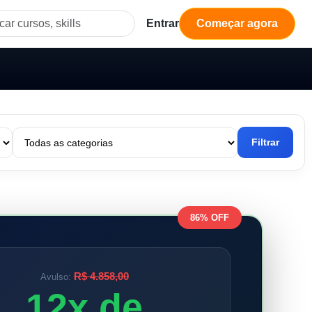
Entrar
Começar agora
Filtrar
86% OFF
R$ 4.858,00
Avulso:
12x de