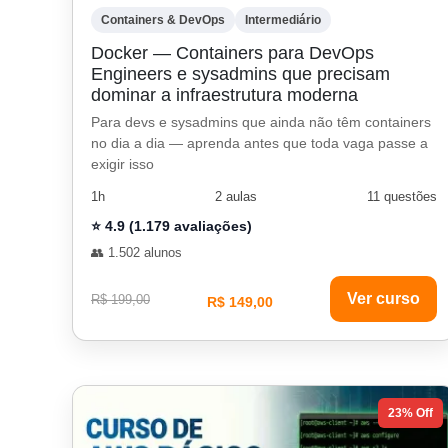
Containers & DevOps
Intermediário
Docker — Containers para DevOps
Engineers e sysadmins que precisam
dominar a infraestrutura moderna
Para devs e sysadmins que ainda não têm containers
no dia a dia — aprenda antes que toda vaga passe a
exigir isso
1h
2 aulas
11 questões
⭐ 4.9 (1.179 avaliações)
👥 1.502 alunos
Ver curso
R$ 199,00
R$ 149,00
23% Off