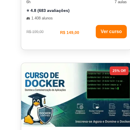
6h
7 aulas
⭐ 4.8 (683 avaliações)
👥 1.408 alunos
Ver curso
R$ 199,00
R$ 149,00
25% Off