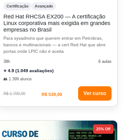
Certificação
Avançado
Red Hat RHCSA EX200 — A certificação
Linux corporativa mais exigida em grandes
empresas no Brasil
Para sysadmins que querem entrar em Petrobras,
bancos e multinacionais — a cert Red Hat que abre
portas onde LPIC não é aceita
38h
6 aulas
⭐ 4.9 (1.049 avaliações)
👥 1.399 alunos
Ver curso
R$ 1.700,00
R$ 539,00
25% Off