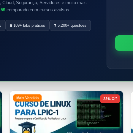
, Cloud, Segurança, Servidores e muito mais —
159
comparado com cursos avulsos.
o
🧪 109+ labs práticos
❓ 5.200+ questões
Mais Vendido
23% Off