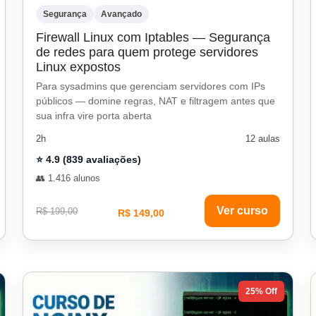
Segurança
Avançado
Firewall Linux com Iptables — Segurança
de redes para quem protege servidores
Linux expostos
Para sysadmins que gerenciam servidores com IPs
públicos — domine regras, NAT e filtragem antes que
sua infra vire porta aberta
2h
12 aulas
⭐ 4.9 (839 avaliações)
👥 1.416 alunos
Ver curso
R$ 199,00
R$ 149,00
25% Off