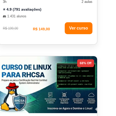
3h
2 aulas
⭐ 4.9 (791 avaliações)
👥 1.431 alunos
Ver curso
R$ 199,00
R$ 149,00
68% Off