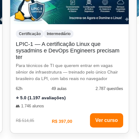
Certificação
Intermediário
LPIC-1 — A certificação Linux que
sysadmins e DevOps Engineers precisam
ter
Para técnicos de TI que querem entrar em vagas
sênior de infraestrutura — treinado pelo único Chair
brasileiro da LPI, com labs reais no navegador
62h
49 aulas
2.787 questões
⭐ 5.0 (1.197 avaliações)
👥 1.746 alunos
Ver curso
R$ 514,85
R$ 397,00