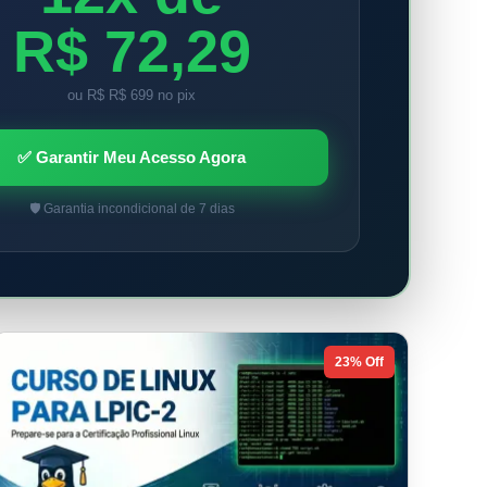
R$ 72,29
ou R$ R$ 699 no pix
✅ Garantir Meu Acesso Agora
🛡️ Garantia incondicional de 7 dias
23% Off