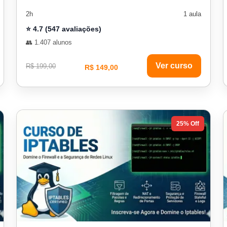
2h
1 aula
⭐ 4.7 (547 avaliações)
👥 1.407 alunos
Ver curso
R$ 199,00
R$ 149,00
25% Off