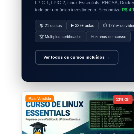
LPIC-1, LPIC-2, Linux Essentials, RHCSA, Docker
tudo por um único investimento. Economize
R$ 4.
📚 21 cursos
▶️ 327+ aulas
⏱️ 127h+ de víde
🏆 Múltiplos certificados
♾️ 5 anos de acesso
Ver todos os cursos incluídos →
Mais Vendido
13% Off