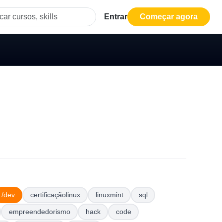
Entrar
Começar agora
/dev
certificaçãolinux
linuxmint
sql
empreendedorismo
hack
code