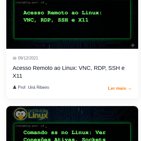
📅 09/12/2021
Acesso Remoto ao Linux: VNC, RDP, SSH e
X11
👤 Prof. Uirá Ribeiro
Ler mais →