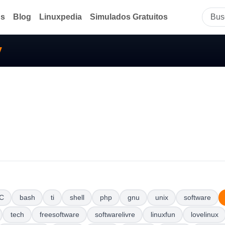
ds
Blog
Linuxpedia
Simulados Gratuitos
v
C
bash
ti
shell
php
gnu
unix
software
tech
freesoftware
softwarelivre
linuxfun
lovelinux