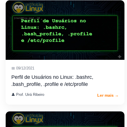
📅 09/12/2021
Perfil de Usuários no Linux: .bashrc,
.bash_profile, .profile e /etc/profile
👤 Prof. Uirá Ribeiro
Ler mais →