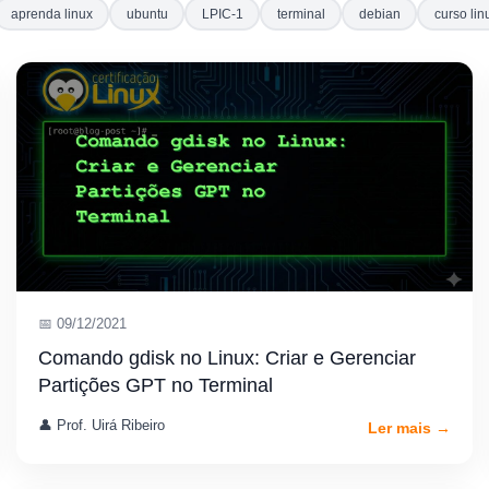
aprenda linux
ubuntu
LPIC-1
terminal
debian
curso lin
📅 09/12/2021
Comando gdisk no Linux: Criar e Gerenciar
Partições GPT no Terminal
👤 Prof. Uirá Ribeiro
Ler mais →