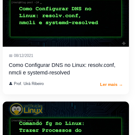
📅 08/12/2021
Como Configurar DNS no Linux: resolv.conf,
nmcli e systemd-resolved
👤 Prof. Uirá Ribeiro
Ler mais →