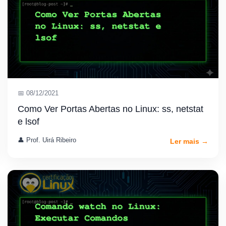
📅 08/12/2021
Como Ver Portas Abertas no Linux: ss, netstat
e lsof
👤 Prof. Uirá Ribeiro
Ler mais →