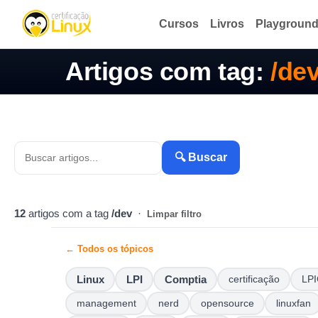
Cursos
Livros
Playgroun
Artigos com tag:
/de
🔍 Buscar
12
artigos com a tag
/dev
·
Limpar filtro
← Todos os tópicos
Linux
LPI
Comptia
certificação
LPI
management
nerd
opensource
linuxfan