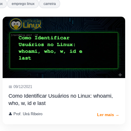
ux
emprego linux
carreira
📅 09/12/2021
Como Identificar Usuários no Linux: whoami,
who, w, id e last
👤 Prof. Uirá Ribeiro
Ler mais →