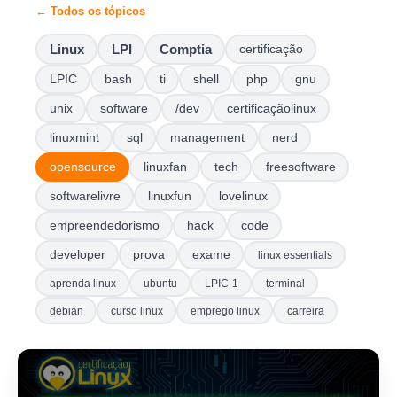
← Todos os tópicos
Linux
LPI
Comptia
certificação
LPIC
bash
ti
shell
php
gnu
unix
software
/dev
certificaçãolinux
linuxmint
sql
management
nerd
opensource
linuxfan
tech
freesoftware
softwarelivre
linuxfun
lovelinux
empreendedorismo
hack
code
developer
prova
exame
linux essentials
aprenda linux
ubuntu
LPIC-1
terminal
debian
curso linux
emprego linux
carreira