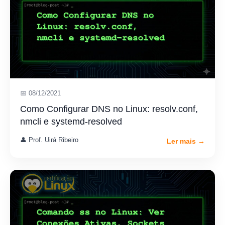
📅 08/12/2021
Como Configurar DNS no Linux: resolv.conf,
nmcli e systemd-resolved
👤 Prof. Uirá Ribeiro
Ler mais →