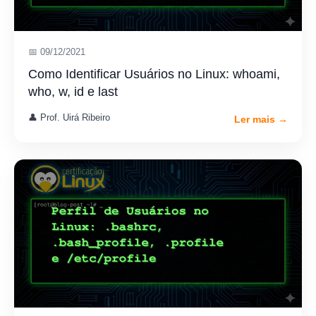
📅 09/12/2021
Como Identificar Usuários no Linux: whoami,
who, w, id e last
👤 Prof. Uirá Ribeiro
Ler mais →