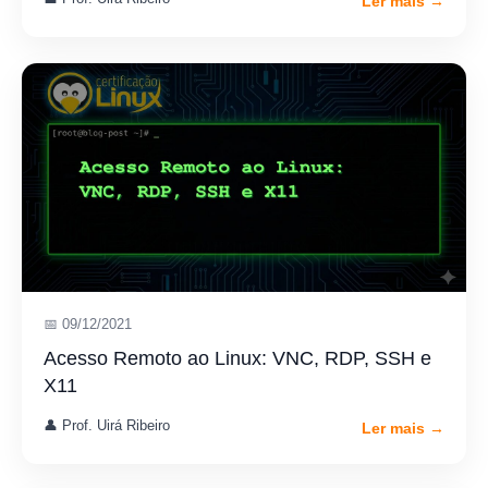
Ler mais →
📅 09/12/2021
Acesso Remoto ao Linux: VNC, RDP, SSH e
X11
👤 Prof. Uirá Ribeiro
Ler mais →