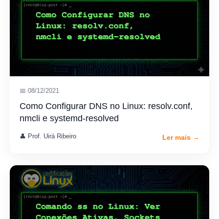
📅 08/12/2021
Como Configurar DNS no Linux: resolv.conf,
nmcli e systemd-resolved
👤 Prof. Uirá Ribeiro
Ler mais →