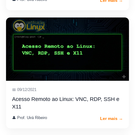
Ler mais →
📅 09/12/2021
Acesso Remoto ao Linux: VNC, RDP, SSH e
X11
👤 Prof. Uirá Ribeiro
Ler mais →