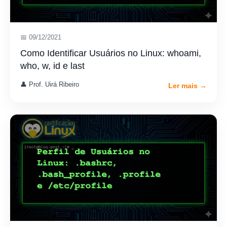
📅 09/12/2021
Como Identificar Usuários no Linux: whoami,
who, w, id e last
👤 Prof. Uirá Ribeiro
Ler mais →