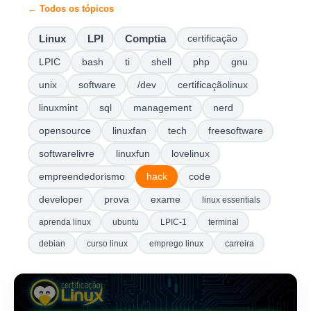
← Todos os tópicos
Linux
LPI
Comptia
certificação
LPIC
bash
ti
shell
php
gnu
unix
software
/dev
certificaçãolinux
linuxmint
sql
management
nerd
opensource
linuxfan
tech
freesoftware
softwarelivre
linuxfun
lovelinux
empreendedorismo
hack
code
developer
prova
exame
linux essentials
aprenda linux
ubuntu
LPIC-1
terminal
debian
curso linux
emprego linux
carreira