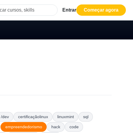
Entrar
Começar agora
/dev
certificaçãolinux
linuxmint
sql
empreendedorismo
hack
code