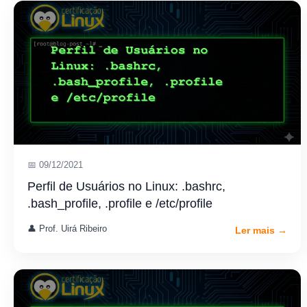
📅 09/12/2021
Perfil de Usuários no Linux: .bashrc,
.bash_profile, .profile e /etc/profile
👤 Prof. Uirá Ribeiro
Ler mais →