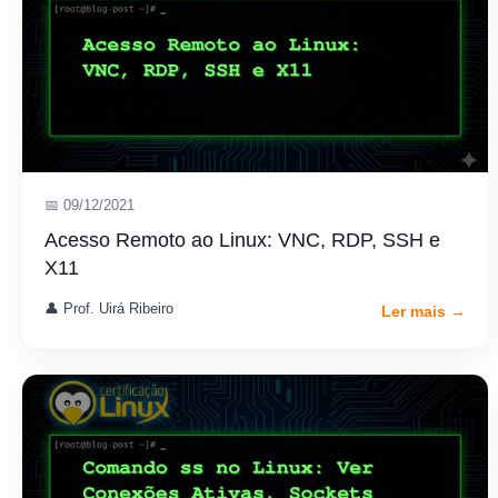
📅 09/12/2021
Acesso Remoto ao Linux: VNC, RDP, SSH e
X11
👤 Prof. Uirá Ribeiro
Ler mais →