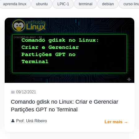
aprenda linux
ubuntu
LPIC-1
terminal
debian
curso lin
📅 09/12/2021
Comando gdisk no Linux: Criar e Gerenciar
Partições GPT no Terminal
👤 Prof. Uirá Ribeiro
Ler mais →