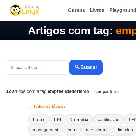
Cursos
Livros
Playgroun
Artigos com tag:
emp
🔍 Buscar
12
artigos com a tag
empreendedorismo
·
Limpar filtro
← Todos os tópicos
Linux
LPI
Comptia
certificação
LPI
management
nerd
opensource
linuxfan