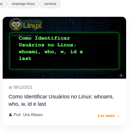
ux
emprego linux
carreira
📅 09/12/2021
Como Identificar Usuários no Linux: whoami,
who, w, id e last
👤 Prof. Uirá Ribeiro
Ler mais →