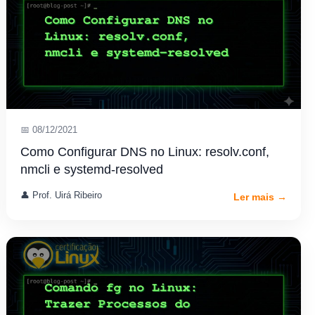
📅 08/12/2021
Como Configurar DNS no Linux: resolv.conf,
nmcli e systemd-resolved
👤 Prof. Uirá Ribeiro
Ler mais →