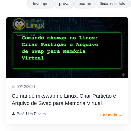
developer
prova
exame
linux essentials
📅 09/12/2021
Comando mkswap no Linux: Criar Partição e
Arquivo de Swap para Memória Virtual
👤 Prof. Uirá Ribeiro
Ler mais →