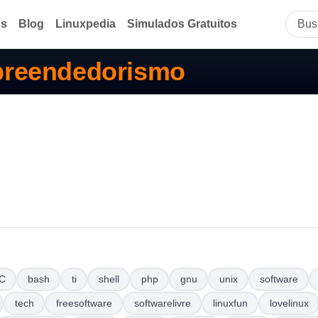
ds
Blog
Linuxpedia
Simulados Gratuitos
reendedorismo
C
bash
ti
shell
php
gnu
unix
software
tech
freesoftware
softwarelivre
linuxfun
lovelinux