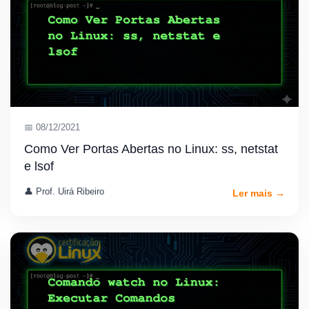
📅 08/12/2021
Como Ver Portas Abertas no Linux: ss, netstat
e lsof
👤 Prof. Uirá Ribeiro
Ler mais →